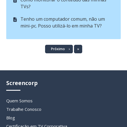
TVs?
Tenho um computador comum, não um
mini-pc. Posso utilizá-lo em minha TV?
Último
Próximo
›
»
Screencorp
Quem Somos
Trabalhe Conosco
Blog
Certificação em TV Corporativa