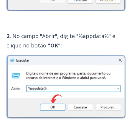
2.
No campo "Abrir", digite "%appdata%" e
clique no botão
"OK"
: