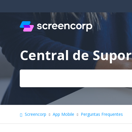
Central de Supor
Pesquisa
Screencorp
App Mobile
Perguntas Frequentes