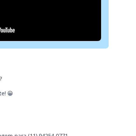
?
e! 😀
agem para (
11) 94254-0771.